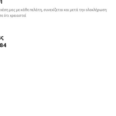
η
χέση μας με κάθε πελάτη, συνεχίζεται και μετά την ολοκλήρωση
ε ότι χρειαστεί
ας
784