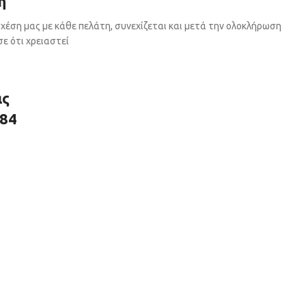
η
χέση μας με κάθε πελάτη, συνεχίζεται και μετά την ολοκλήρωση
ε ότι χρειαστεί
ας
784